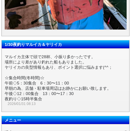
1/30夜釣りマルイカ＆ヤリイカ
マルイカ主体で頭で28杯、小振り多かったです。
場所により差があり釣れた船もありました。
ヤリイカの良型情報もあり、ポイント選択に悩みます(^^；
☆集合時間(冬時間)☆
午前◇5：30集合 6：30〜11：00
早朝の為、店舗・駐車場周辺はお静かにお願い致します。
午後◇12：00集合 13：00〜17：30
夜釣り◇15時半集合
2026/01/31 08:13
メニュー