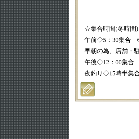
☆集合時間(冬時間
午前◇5：30集合 6
早朝の為、店舗・
午後◇12：00集合 1
夜釣り◇15時半集