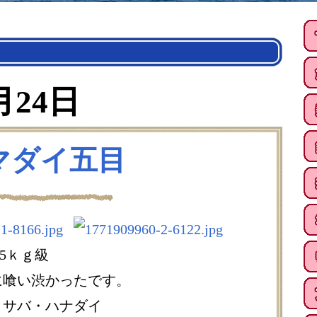
月24日
前マダイ五目
.5ｋｇ級
に喰い渋かったです。
・サバ・ハナダイ