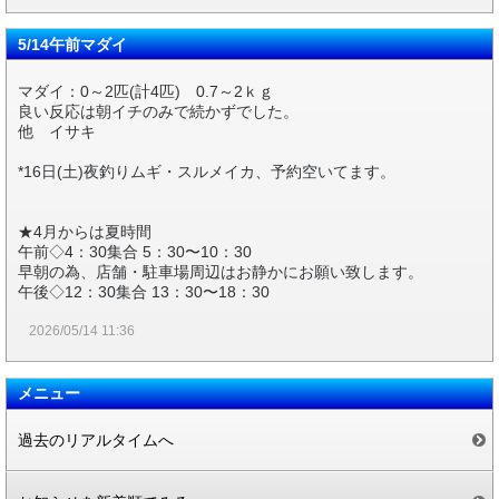
5/14午前マダイ
マダイ：0～2匹(計4匹) 0.7～2ｋｇ
良い反応は朝イチのみで続かずでした。
他 イサキ
*16日(土)夜釣りムギ・スルメイカ、予約空いてます。
★4月からは夏時間
午前◇4：30集合 5：30〜10：30
早朝の為、店舗・駐車場周辺はお静かにお願い致します。
午後◇12：30集合 13：30〜18：30
2026/05/14 11:36
メニュー
過去のリアルタイムへ