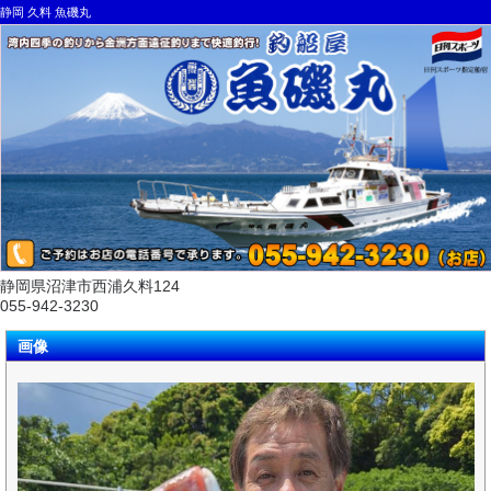
静岡 久料 魚磯丸
静岡県沼津市西浦久料124
055-942-3230
画像