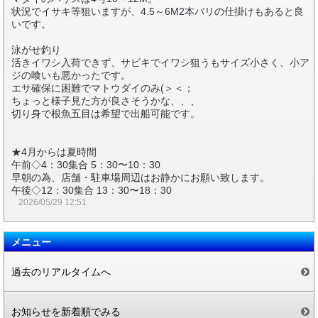
状況でイサキ等狙いますが、4.5～6M2本バリの仕掛けもあると良
いです。
泳がせ釣り
活きイワシ入荷できず、サビキでイワシ狙うもサイズ小さく、小ア
ジの喰いも悪かったです。
エサ確保に困難でマトウダイのみ(＞＜；
ちょっと様子見た方が良さそうかな、、、
切り身で根魚五目は希望で出船可能です。
★4月からは夏時間
午前◇4：30集合 5：30〜10：30
早朝の為、店舗・駐車場周辺はお静かにお願い致します。
午後◇12：30集合 13：30〜18：30
2026/05/29 12:51
メニュー
過去のリアルタイムへ
お知らせを新着順でみる