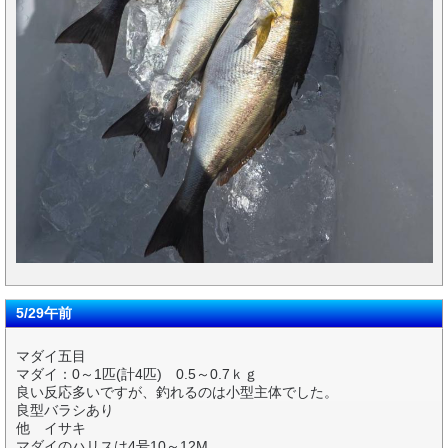
5/29午前
マダイ五目
マダイ：0～1匹(計4匹) 0.5～0.7ｋｇ
良い反応多いですが、釣れるのは小型主体でした。
良型バラシあり
他 イサキ
マダイのハリスは4号10～12M。